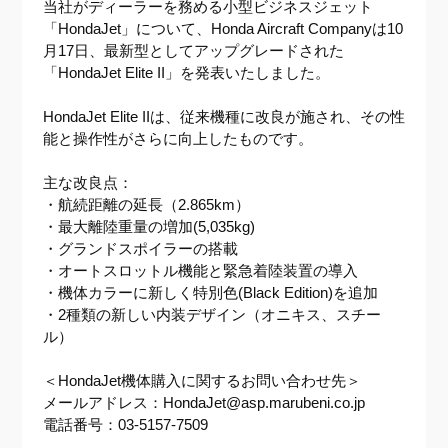
当社がディーラーを務める小型ビジネスジェット
「HondaJet」について、Honda Aircraft Companyは10
月17日、最新型としてアップグレードされた
「HondaJet Elite II」を発表いたしました。
HondaJet Elite IIは、従来機種に改良が施され、その性
能と操作性がさらに向上したものです。
主な改良点：
・航続距離の延長（2.865km）
・最大離陸重量の増加(5,035kg)
・グランドスポイラーの搭載
・オートスロットル機能と緊急着陸装置の導入
・機体カラーに新しく特別色(Black Edition)を追加
・2種類の新しい内装デザイン（オニキス、スチー
ル）
＜HondaJet機体購入に関するお問い合わせ先＞
メールアドレス：HondaJet@asp.marubeni.co.jp
電話番号：03-5157-7509