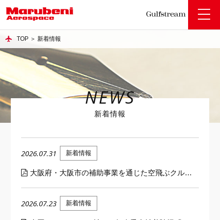
toggle
naviga
TOP
＞
新着情報
NEWS
新着情報
2026.07.31
新着情報
大阪府・大阪市の補助事業を通じた空飛ぶクルマ(AAM)商用運航実現に向けた検証調査の実施について
2026.07.23
新着情報