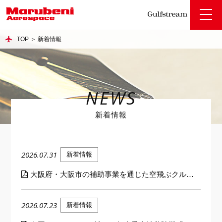
toggle
naviga
TOP
＞
新着情報
NEWS
新着情報
2026.07.31
新着情報
大阪府・大阪市の補助事業を通じた空飛ぶクルマ(AAM)商用運航実現に向けた検証調査の実施について
2026.07.23
新着情報